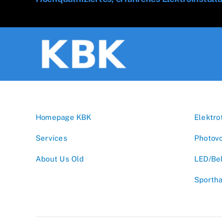
Homepage KBK
Elektro
Services
Photovo
About Us Old
LED/Be
Sporth