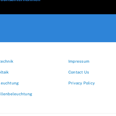
technik
Impressum
ltaik
Contact Us
leuchtung
Privacy Policy
allenbeleuchtung