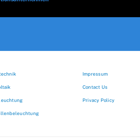
technik
Impressum
ltaik
Contact Us
leuchtung
Privacy Policy
allenbeleuchtung